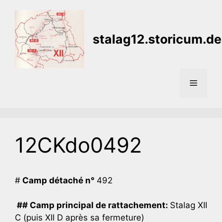
Aller
au
contenu
stalag12.storicum.de
Menu
12CKdo0492
#
Camp détaché n°
492
## Camp principal de rattachement:
Stalag XII
C (puis XII D après sa fermeture)