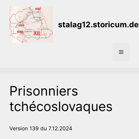
Aller
au
contenu
stalag12.storicum.de
Menu
Prisonniers
tchécoslovaques
Version 139 du 7.12.2024