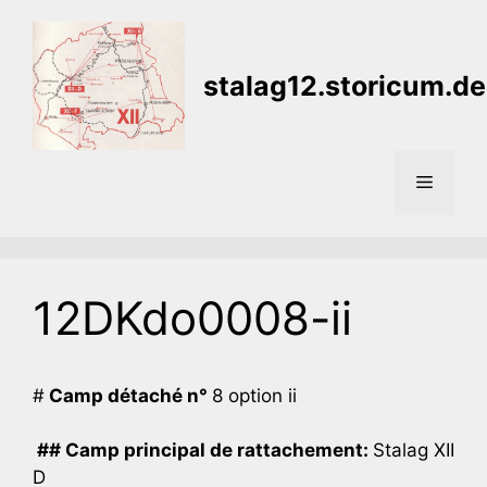
Aller
au
contenu
stalag12.storicum.de
Menu
12DKdo0008-ii
#
Camp détaché n°
8 option ii
## Camp principal de rattachement:
Stalag XII
D