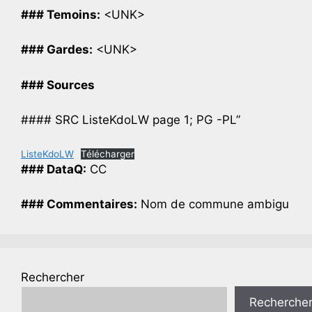
### Temoins:
<UNK>
### Gardes:
<UNK>
### Sources
#### SRC ListeKdoLW page 1; PG -PL”
ListeKdoLW
Télécharger
### DataQ:
CC
### Commentaires:
Nom de commune ambigu
Rechercher
Recherche