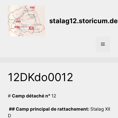
Aller
au
contenu
stalag12.storicum.de
Menu
12DKdo0012
#
Camp détaché n°
12
## Camp principal de rattachement:
Stalag XII
D