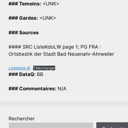
### Temoins:
<UNK>
### Gardes:
<UNK>
### Sources
#### SRC ListeKdoLW page 1; PG FRA :
Ortsbezirk der Stadt Bad Neuenahr-Ahrweiler
ListeKdoLW
Télécharger
### DataQ:
BB
### Commentaires:
N/A
Rechercher