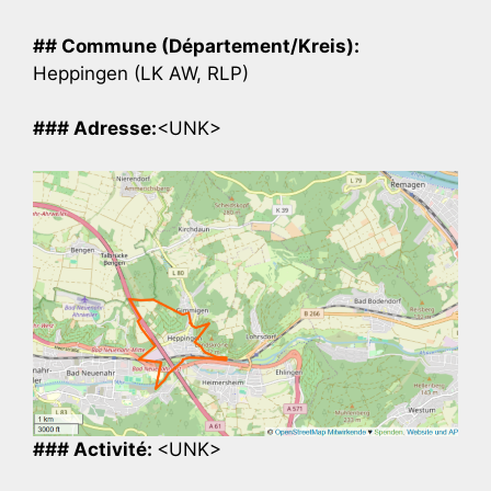
## Commune (Département/Kreis):
Heppingen (LK AW, RLP)
### Adresse:
<UNK>
### Activité:
<UNK>