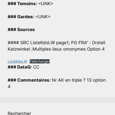
### Temoins:
<UNK>
### Gardes:
<UNK>
### Sources
#### SRC ListeKdoLW page1; PG FRA” : Orsteil
Katzwinkel ;Multiples lieux omonymes Option 4
ListeKdoLW
Télécharger
### DataQ:
CC
### Commentaires:
Nr AK en triple ? 13 option
4
Rechercher