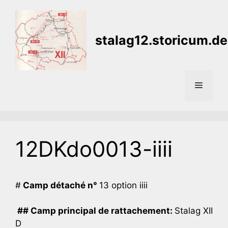
Aller
au
contenu
stalag12.storicum.de
Menu
12DKdo0013-iiii
#
Camp détaché n°
13 option iiii
## Camp principal de rattachement:
Stalag XII
D