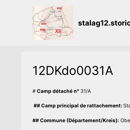
Aller
au
contenu
stalag12.stor
12DKdo0031A
#
Camp détaché n°
31/A
## Camp principal de rattachement:
Sta
## Commune (Département/Kreis):
Ober