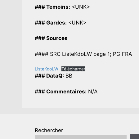
### Temoins:
<UNK>
### Gardes:
<UNK>
### Sources
#### SRC ListeKdoLW page 1; PG FRA
ListeKdoLW
Télécharger
### DataQ:
BB
### Commentaires:
N/A
Rechercher