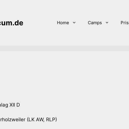
icum.de
Home
Camps
Pri
lag XII D
holzweiler (LK AW, RLP)