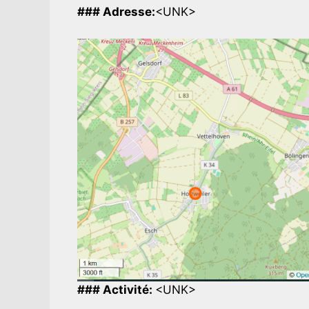
### Adresse:
<UNK>
### Activité:
<UNK>