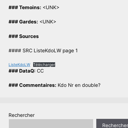
### Temoins:
<UNK>
### Gardes:
<UNK>
### Sources
#### SRC ListeKdoLW page 1
ListeKdoLW
Télécharger
### DataQ:
CC
### Commentaires:
Kdo Nr en double?
Rechercher
Recherche