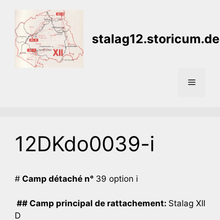
Aller
au
contenu
stalag12.storicum.de
Menu
12DKdo0039-i
#
Camp détaché n°
39 option i
## Camp principal de rattachement:
Stalag XII
D