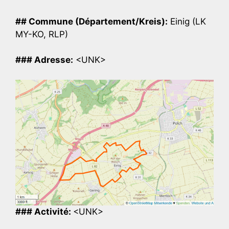
## Commune (Département/Kreis):
Einig (LK
MY-KO, RLP)
### Adresse:
<UNK>
### Activité:
<UNK>