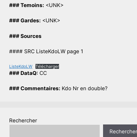
### Temoins:
<UNK>
### Gardes:
<UNK>
### Sources
#### SRC ListeKdoLW page 1
ListeKdoLW
Télécharger
### DataQ:
CC
### Commentaires:
Kdo Nr en double?
Rechercher
Recherche