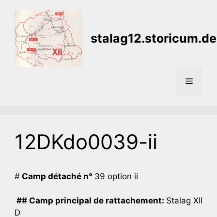
Aller
au
contenu
stalag12.storicum.de
Menu
12DKdo0039-ii
#
Camp détaché n°
39 option ii
## Camp principal de rattachement:
Stalag XII
D