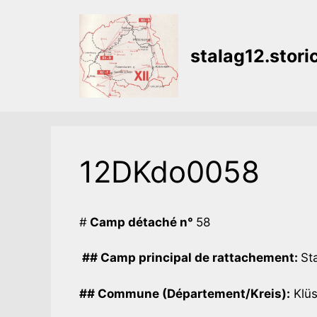
Aller
au
contenu
stalag12.stor
12DKdo0058
#
Camp détaché n°
58
## Camp principal de rattachement:
Sta
## Commune (Département/Kreis):
Klüs