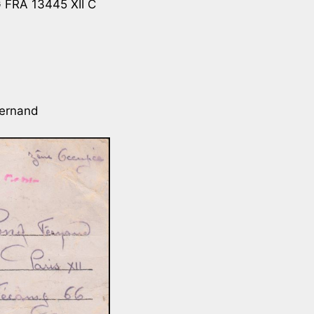
FRA 13445 XII C
ernand