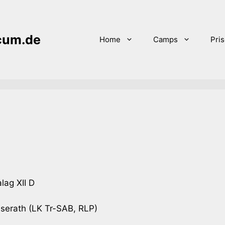
icum.de
Home
Camps
Pri
lag XII D
serath (LK Tr-SAB, RLP)