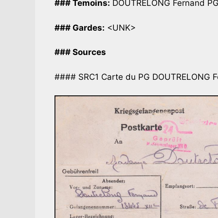
### Temoins:
DOUTRELONG Fernand PG 
### Gardes:
<UNK>
### Sources
#### SRC1 Carte du PG DOUTRELONG F