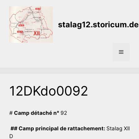
Aller
au
contenu
stalag12.storicum.de
Menu
12DKdo0092
#
Camp détaché n°
92
## Camp principal de rattachement:
Stalag XII
D