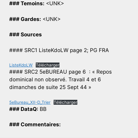
### Temoins:
<UNK>
### Gardes:
<UNK>
### Sources
#### SRC1 ListeKdoLW page 2; PG FRA
ListeKdoLW
Télécharger
#### SRC2 5eBUREAU page 6 : « Repos
dominical non observé. Travail 4 et 6
dimanches de suite 25 Sept 44 »
5eBureau_XII-D_Trier
Télécharger
### DataQ:
BB
### Commentaires: