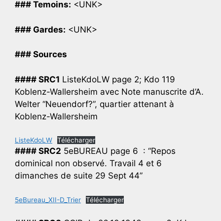
### Temoins:
<UNK>
### Gardes:
<UNK>
### Sources
#### SRC1
ListeKdoLW page 2; Kdo 119
Koblenz-Wallersheim avec Note manuscrite d’A.
Welter “Neuendorf?”, quartier attenant à
Koblenz-Wallersheim
ListeKdoLW
Télécharger
#### SRC2
5eBUREAU page 6 : “Repos
dominical non observé. Travail 4 et 6
dimanches de suite 29 Sept 44”
5eBureau_XII-D_Trier
Télécharger