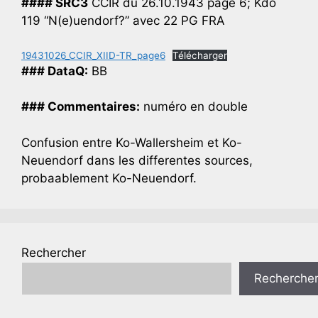
#### SRC3
CCIR du 26.10.1943 page 6; Kdo
119 “N(e)uendorf?” avec 22 PG FRA
19431026_CCIR_XIID-TR_page6
Télécharger
### DataQ:
BB
### Commentaires:
numéro en double
Confusion entre Ko-Wallersheim et Ko-
Neuendorf dans les differentes sources,
probaablement Ko-Neuendorf.
Rechercher
Recherche