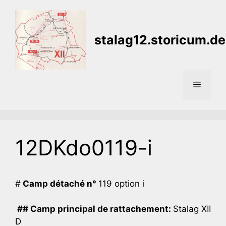
Aller
au
contenu
stalag12.storicum.de
Menu
12DKdo0119-i
#
Camp détaché n°
119 option i
## Camp principal de rattachement:
Stalag XII
D