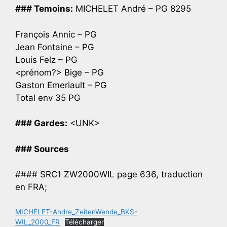
### Temoins:
MICHELET André – PG 8295
François Annic – PG
Jean Fontaine – PG
Louis Felz – PG
<prénom?> Bige – PG
Gaston Emeriault – PG
Total env 35 PG
### Gardes:
<UNK>
### Sources
#### SRC1 ZW2000WIL page 636, traduction
en FRA;
MICHELET-Andre_ZeitenWende_BKS-
WIL_2000_FR
Télécharger