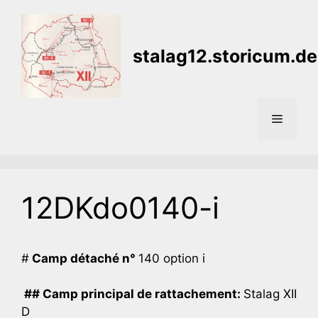
Aller
au
contenu
stalag12.storicum.de
Menu
12DKdo0140-i
#
Camp détaché n°
140 option i
## Camp principal de rattachement:
Stalag XII
D