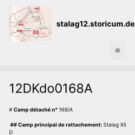
Aller
au
contenu
stalag12.storicum.de
Menu
12DKdo0168A
#
Camp détaché n°
168/A
## Camp principal de rattachement:
Stalag XII
D