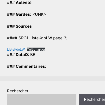
### Activité:
### Gardes:
<UNK>
### Sources
#### SRC1 ListeKdoLW page 3;
ListeKdoLW
Télécharger
### DataQ:
BB
### Commentaires:
Rechercher
Recherche