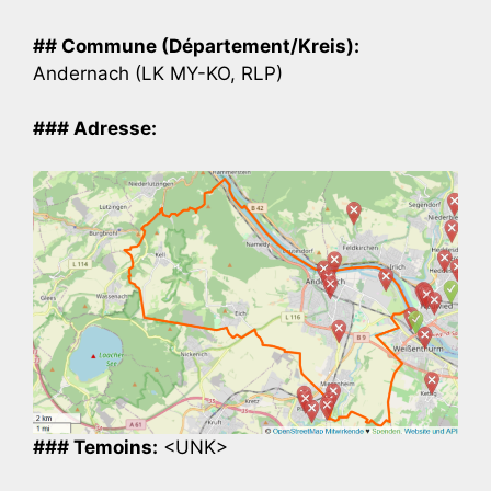
## Commune (Département/Kreis):
Andernach (LK MY-KO, RLP)
### Adresse:
### Temoins:
<UNK>