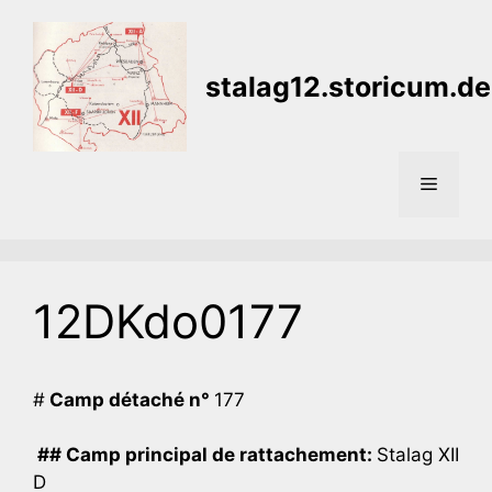
Aller
au
contenu
stalag12.storicum.de
Menu
12DKdo0177
#
Camp détaché n°
177
## Camp principal de rattachement:
Stalag XII
D