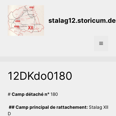
Aller
au
contenu
stalag12.storicum.de
Menu
12DKdo0180
#
Camp détaché n°
180
## Camp principal de rattachement:
Stalag XII
D