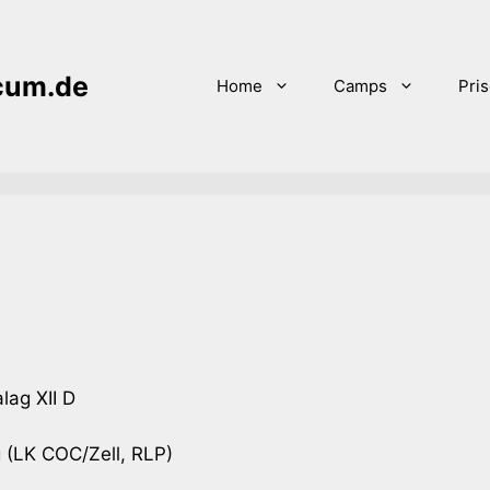
icum.de
Home
Camps
Pri
lag XII D
 (LK COC/Zell, RLP)