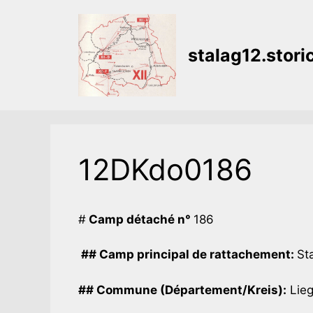
Aller
au
contenu
stalag12.stor
12DKdo0186
#
Camp détaché n°
186
## Camp principal de rattachement:
Sta
## Commune (Département/Kreis):
Lieg