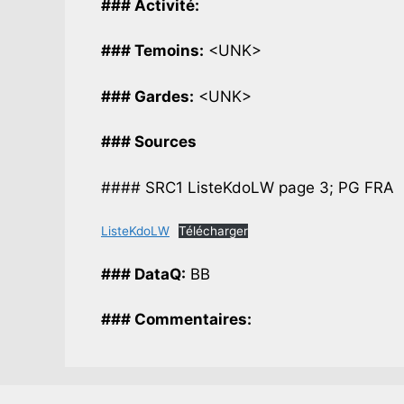
### Activité:
### Temoins:
<UNK>
### Gardes:
<UNK>
### Sources
#### SRC1 ListeKdoLW page 3; PG FRA
ListeKdoLW
Télécharger
### DataQ:
BB
### Commentaires: