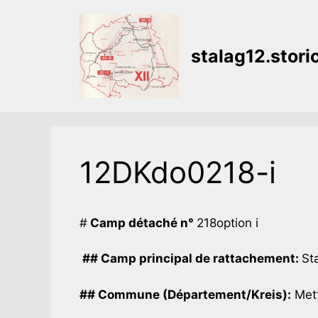
Aller
au
contenu
stalag12.stor
12DKdo0218-i
#
Camp détaché n°
218option i
## Camp principal de rattachement:
Sta
## Commune (Département/Kreis):
Mett