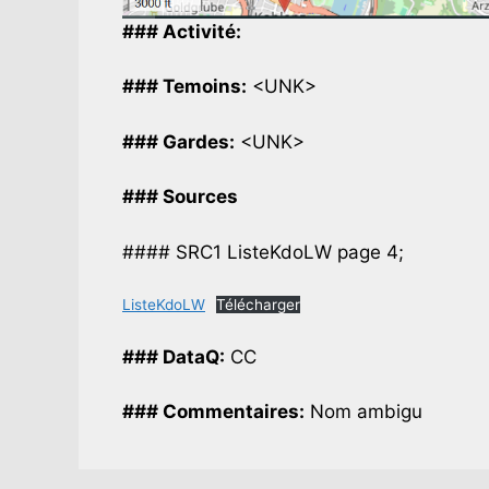
### Activité:
### Temoins:
<UNK>
### Gardes:
<UNK>
### Sources
#### SRC1 ListeKdoLW page 4;
ListeKdoLW
Télécharger
### DataQ:
CC
### Commentaires:
Nom ambigu