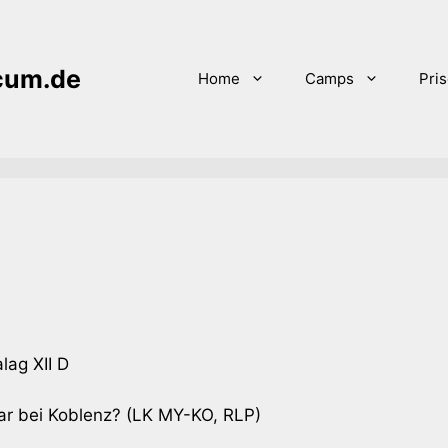
icum.de
Home
Camps
Pri
lag XII D
r bei Koblenz? (LK MY-KO, RLP)