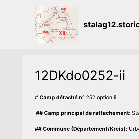
Aller
au
contenu
stalag12.stor
12DKdo0252-ii
#
Camp détaché n°
252 option ii
## Camp principal de rattachement:
Sta
## Commune (Département/Kreis):
Urba