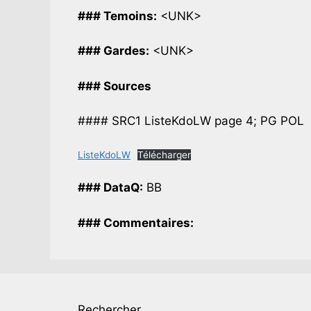
### Temoins:
<UNK>
### Gardes:
<UNK>
### Sources
#### SRC1 ListeKdoLW page 4; PG POL
ListeKdoLW
Télécharger
### DataQ:
BB
### Commentaires:
Rechercher