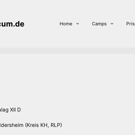
icum.de
Home
Camps
Pri
lag XII D
ersheim (Kreis KH, RLP)