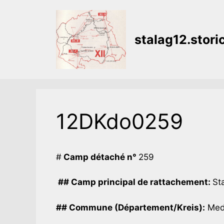
Aller
au
contenu
stalag12.stor
12DKdo0259
#
Camp détaché n°
259
## Camp principal de rattachement:
Sta
## Commune (Département/Kreis):
Medd