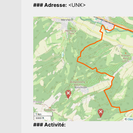
### Adresse:
<UNK>
### Activité: