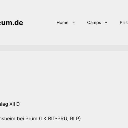
icum.de
Home
Camps
Pri
lag XII D
sheim bei Prüm (LK BIT-PRÜ, RLP)