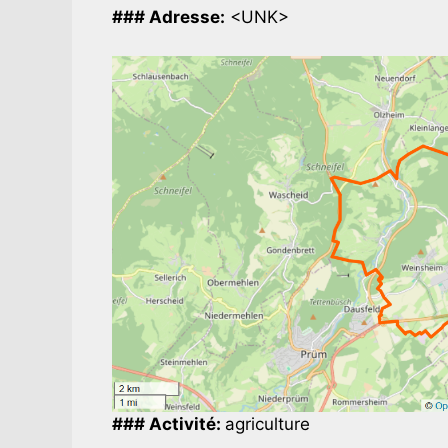
### Adresse:
<UNK>
### Activité:
agriculture