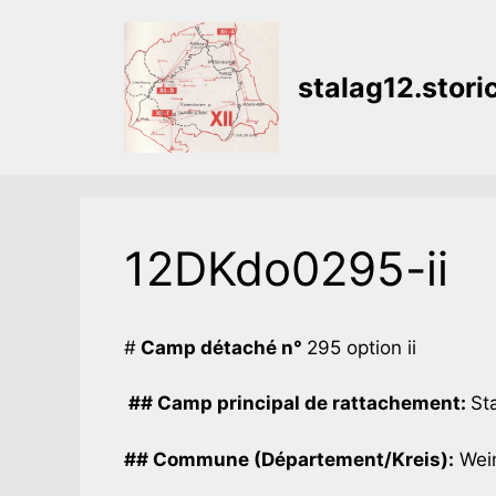
Aller
au
contenu
stalag12.stor
12DKdo0295-ii
#
Camp détaché n°
295 option ii
## Camp principal de rattachement:
Sta
## Commune (Département/Kreis):
Wein