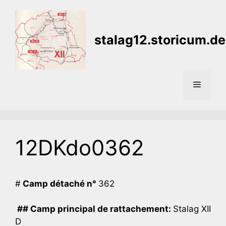
Aller
au
contenu
stalag12.storicum.de
Menu
12DKdo0362
#
Camp détaché n°
362
## Camp principal de rattachement:
Stalag XII
D