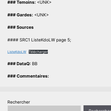
### Temoins:
<UNK>
### Gardes:
<UNK>
### Sources
#### SRC1 ListeKdoLW page 5;
ListeKdoLW
Télécharger
### DataQ:
BB
### Commentaires:
Rechercher