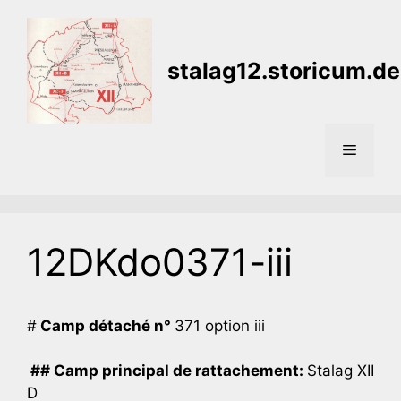
Aller
au
contenu
stalag12.storicum.de
Menu
12DKdo0371-iii
#
Camp détaché n°
371 option iii
## Camp principal de rattachement:
Stalag XII
D