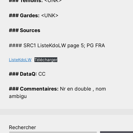
### Temoins:
<UNK>
### Gardes:
<UNK>
### Sources
#### SRC1 ListeKdoLW page 5; PG FRA
ListeKdoLW
Télécharger
### DataQ:
CC
### Commentaires:
Nr en double , nom
ambigu
Rechercher