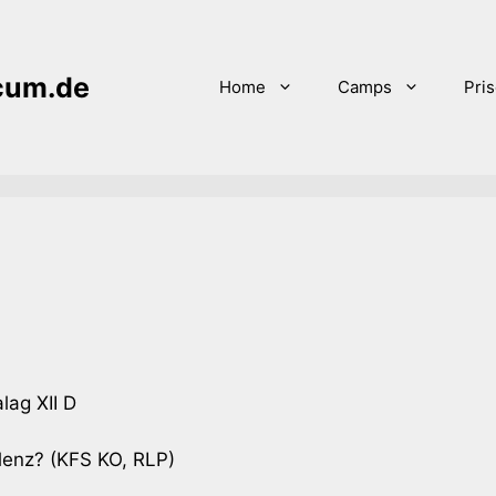
icum.de
Home
Camps
Pri
lag XII D
enz? (KFS KO, RLP)