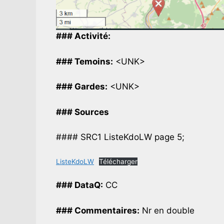
### Activité:
### Temoins:
<UNK>
### Gardes:
<UNK>
### Sources
#### SRC1 ListeKdoLW page 5;
ListeKdoLW
Télécharger
### DataQ:
CC
### Commentaires:
Nr en double