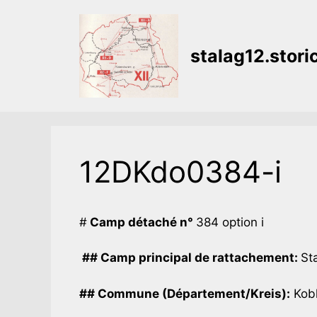
Aller
au
contenu
stalag12.stor
12DKdo0384-i
#
Camp détaché n°
384 option i
## Camp principal de rattachement:
Sta
## Commune (Département/Kreis):
Kobl