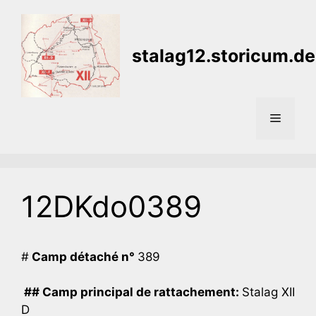
Aller
au
contenu
stalag12.storicum.de
Menu
12DKdo0389
#
Camp détaché n°
389
## Camp principal de rattachement:
Stalag XII
D