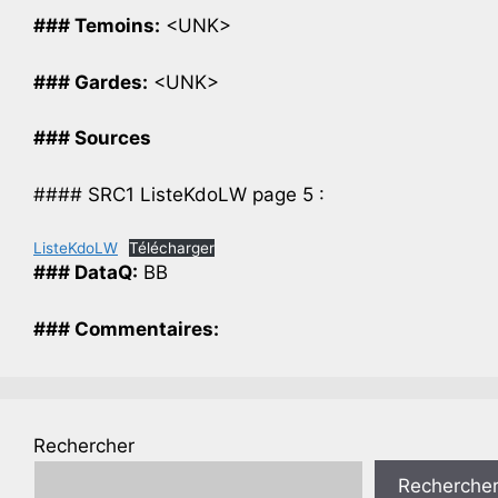
### Temoins:
<UNK>
### Gardes:
<UNK>
### Sources
#### SRC1 ListeKdoLW page 5 :
ListeKdoLW
Télécharger
### DataQ:
BB
### Commentaires:
Rechercher
Recherche