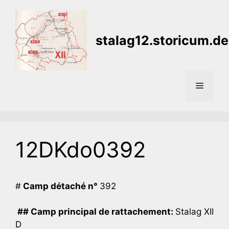
Aller
au
contenu
stalag12.storicum.de
Menu
12DKdo0392
#
Camp détaché n°
392
## Camp principal de rattachement:
Stalag XII
D