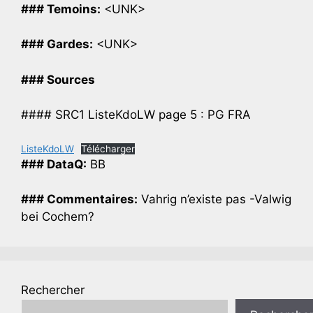
### Temoins:
<UNK>
### Gardes:
<UNK>
### Sources
#### SRC1 ListeKdoLW page 5 : PG FRA
ListeKdoLW
Télécharger
### DataQ:
BB
### Commentaires:
Vahrig n’existe pas -Valwig
bei Cochem?
Rechercher