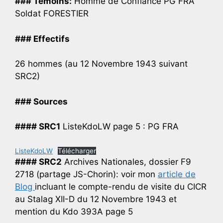
### Temoins:
Homme de Confiance PG FRA
Soldat FORESTIER
### Effectifs
26 hommes (au 12 Novembre 1943 suivant
SRC2)
### Sources
#### SRC1
ListeKdoLW page 5 : PG FRA
ListeKdoLW
Télécharger
#### SRC2
Archives Nationales, dossier F9
2718 (partage JS-Chorin): voir mon
article de
Blog
incluant le compte-rendu de visite du CICR
au Stalag XII-D du 12 Novembre 1943 et
mention du Kdo 393A page 5