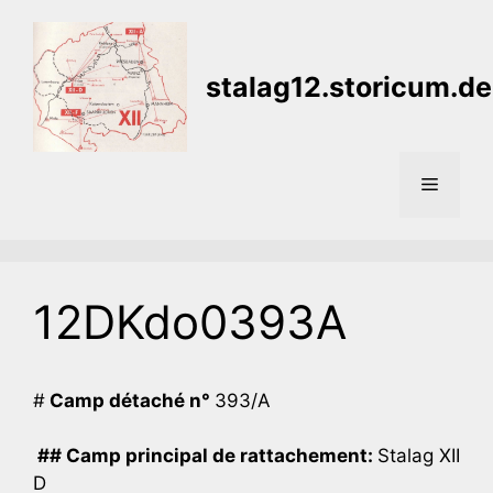
Aller
au
contenu
stalag12.storicum.de
Menu
12DKdo0393A
#
Camp détaché n°
393/A
## Camp principal de rattachement:
Stalag XII
D