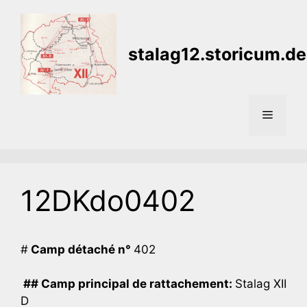
Aller
au
contenu
stalag12.storicum.de
Menu
12DKdo0402
#
Camp détaché n°
402
## Camp principal de rattachement:
Stalag XII
D