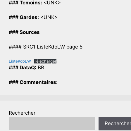
### Temoins:
<UNK>
### Gardes:
<UNK>
### Sources
#### SRC1 ListeKdoLW page 5
ListeKdoLW
Télécharger
### DataQ:
BB
### Commentaires:
Rechercher
Recherche