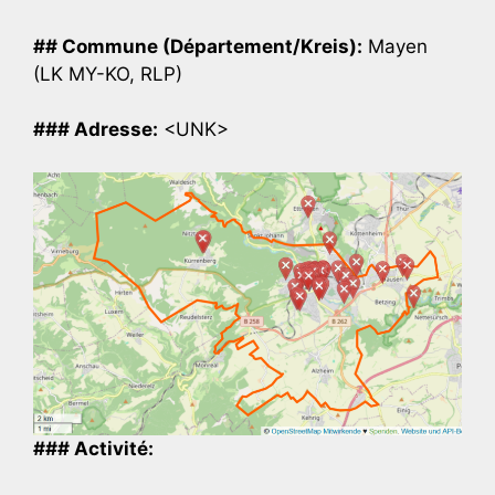
## Commune (Département/Kreis):
Mayen
(LK MY-KO, RLP)
### Adresse:
<UNK>
### Activité: