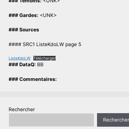
### Temoins:
<UNK>
### Gardes:
<UNK>
### Sources
#### SRC1 ListeKdoLW page 5
ListeKdoLW
Télécharger
### DataQ:
BB
### Commentaires:
Rechercher
Recherche