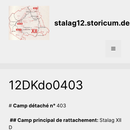
Aller
au
contenu
stalag12.storicum.de
Menu
12DKdo0403
#
Camp détaché n°
403
## Camp principal de rattachement:
Stalag XII
D