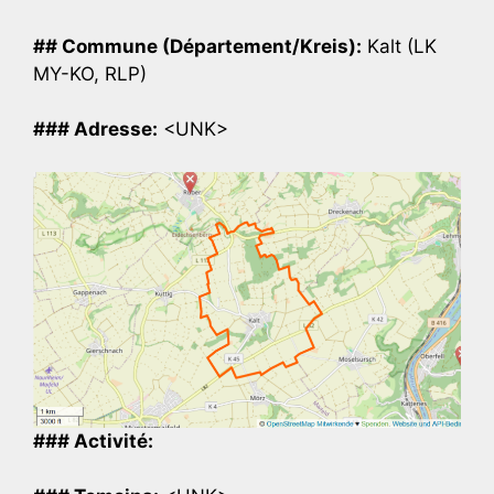
## Commune (Département/Kreis):
Kalt (LK
MY-KO, RLP)
### Adresse:
<UNK>
### Activité: