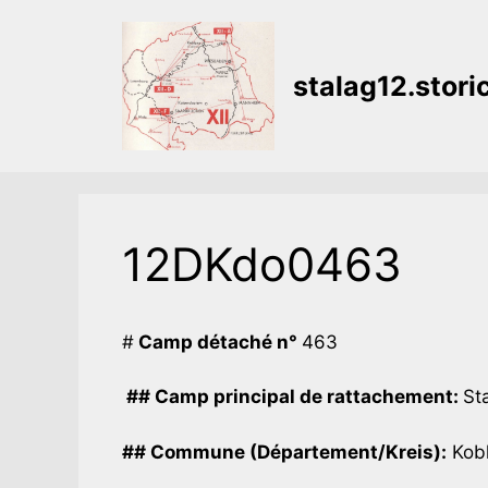
Aller
au
contenu
stalag12.stor
12DKdo0463
#
Camp détaché n°
463
## Camp principal de rattachement:
Sta
## Commune (Département/Kreis):
Kobl