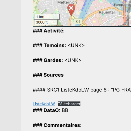
### Activité:
### Temoins:
<UNK>
### Gardes:
<UNK>
### Sources
#### SRC1 ListeKdoLW page 6 : “PG FRA
ListeKdoLW
Télécharger
### DataQ:
BB
### Commentaires: