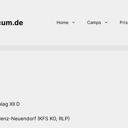
icum.de
Home
Camps
Pri
lag XII D
enz-Neuendorf (KFS KO, RLP)