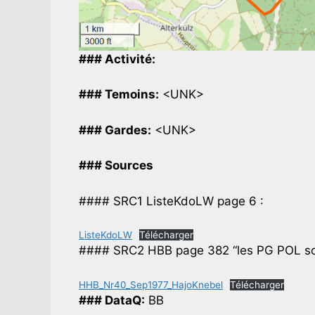
### Activité:
### Temoins:
<UNK>
### Gardes:
<UNK>
### Sources
#### SRC1 ListeKdoLW page 6 :
ListeKdoLW
Télécharger
#### SRC2 HBB page 382 “les PG POL sont
HHB_Nr40_Sep1977_HajoKnebel
Télécharger
### DataQ:
BB