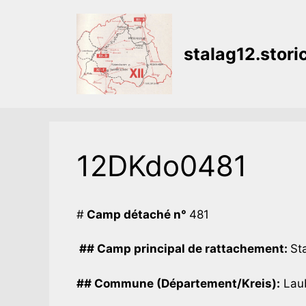
Aller
au
contenu
stalag12.stor
12DKdo0481
#
Camp détaché n°
481
## Camp principal de rattachement:
Sta
## Commune (Département/Kreis):
Laub