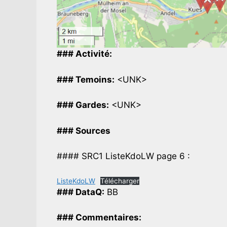
### Activité:
### Temoins:
<UNK>
### Gardes:
<UNK>
### Sources
#### SRC1 ListeKdoLW page 6 :
ListeKdoLW
Télécharger
### DataQ:
BB
### Commentaires: