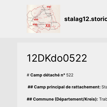
Aller
au
contenu
stalag12.stor
12DKdo0522
#
Camp détaché n°
522
## Camp principal de rattachement:
Sta
## Commune (Département/Kreis):
Trab