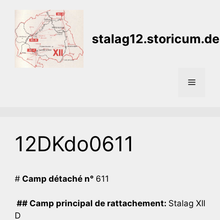
Aller
au
contenu
stalag12.storicum.de
Menu
12DKdo0611
#
Camp détaché n°
611
## Camp principal de rattachement:
Stalag XII
D