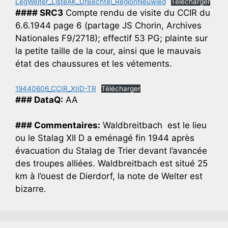
LegWelter_ListeAK_DrBechtel_RegionNeuwied
Télécharger
#### SRC3
Compte rendu de visite du CCIR du
6.6.1944 page 6 (partage JS Chorin, Archives
Nationales F9/2718); effectif 53 PG; plainte sur
la petite taille de la cour, ainsi que le mauvais
état des chaussures et les vétements.
19440606_CCIR_XIID-TR
Télécharger
### DataQ:
AA
### Commentaires:
Waldbreitbach est le lieu
ou le Stalag XII D a eménagé fin 1944 après
évacuation du Stalag de Trier devant l’avancée
des troupes alliées. Waldbreitbach est situé 25
km à l’ouest de Dierdorf, la note de Welter est
bizarre.