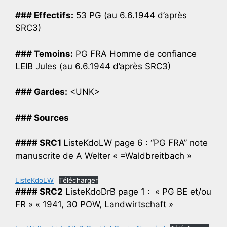
### Effectifs:
53 PG (au 6.6.1944 d’après
SRC3)
### Temoins:
PG FRA Homme de confiance
LEIB Jules (au 6.6.1944 d’après SRC3)
### Gardes:
<UNK>
### Sources
#### SRC1
ListeKdoLW page 6 : “PG FRA” note
manuscrite de A Welter « =Waldbreitbach »
ListeKdoLW
Télécharger
#### SRC2
ListeKdoDrB page 1 : « PG BE et/ou
FR » « 1941, 30 POW, Landwirtschaft »