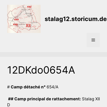
Aller
au
contenu
stalag12.storicum.de
Menu
12DKdo0654A
#
Camp détaché n°
654/A
## Camp principal de rattachement:
Stalag XII
D