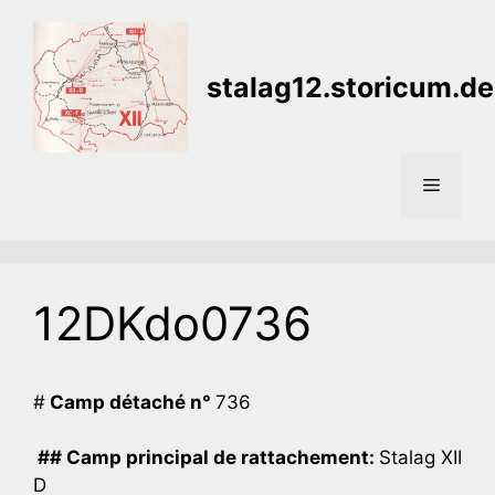
Aller
au
contenu
stalag12.storicum.de
Menu
12DKdo0736
#
Camp détaché n°
736
## Camp principal de rattachement:
Stalag XII
D