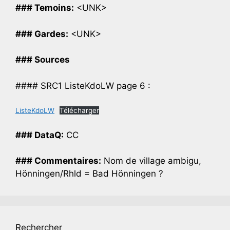
### Temoins:
<UNK>
### Gardes:
<UNK>
### Sources
#### SRC1 ListeKdoLW page 6 :
ListeKdoLW
Télécharger
### DataQ:
CC
### Commentaires:
Nom de village ambigu,
Hönningen/Rhld = Bad Hönningen ?
Rechercher