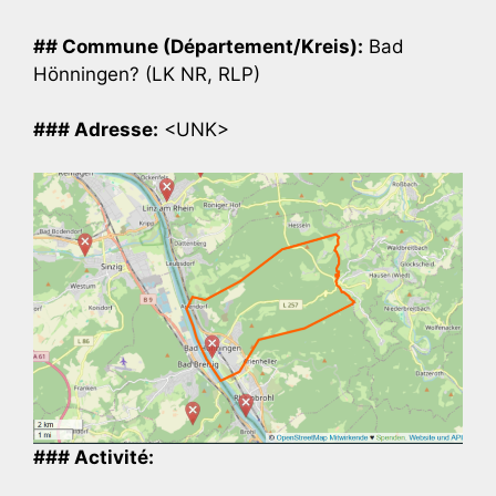
## Commune (Département/Kreis):
Bad
Hönningen? (LK NR, RLP)
### Adresse:
<UNK>
### Activité: