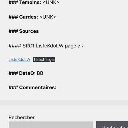
### Temoins:
<UNK>
### Gardes:
<UNK>
### Sources
#### SRC1 ListeKdoLW page 7 :
ListeKdoLW
Télécharger
### DataQ:
BB
### Commentaires:
Rechercher
Recherche