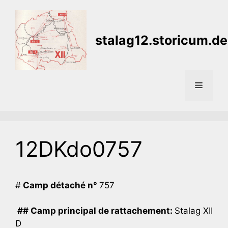
Aller
au
contenu
stalag12.storicum.de
Menu
12DKdo0757
#
Camp détaché n°
757
## Camp principal de rattachement:
Stalag XII
D