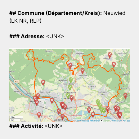
## Commune (Département/Kreis):
Neuwied
(LK NR, RLP)
### Adresse:
<UNK>
### Activité:
<UNK>