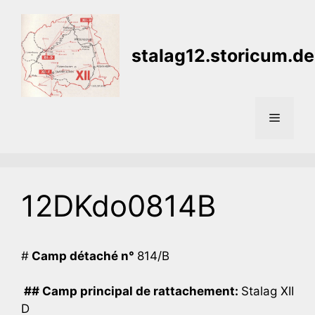
Aller
au
contenu
stalag12.storicum.de
Menu
12DKdo0814B
#
Camp détaché n°
814/B
## Camp principal de rattachement:
Stalag XII
D