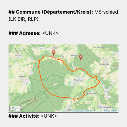
## Commune (Département/Kreis):
Mörschied
(LK BIR, RLP)
### Adresse:
<UNK>
### Activité:
<UNK>