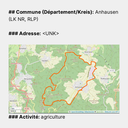
## Commune (Département/Kreis):
Anhausen
(LK NR, RLP)
### Adresse:
<UNK>
### Activité:
agriculture