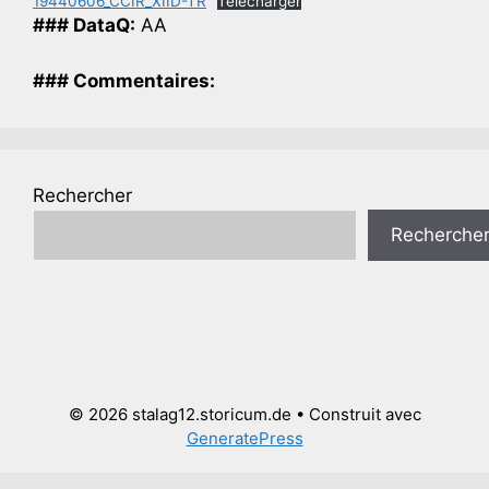
19440606_CCIR_XIID-TR
Télécharger
### DataQ:
AA
### Commentaires:
Rechercher
Recherche
© 2026 stalag12.storicum.de
• Construit avec
GeneratePress