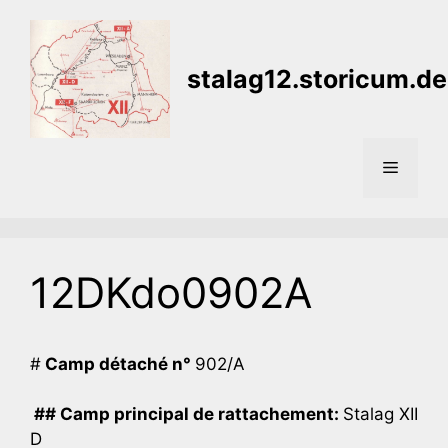
Aller
au
contenu
stalag12.storicum.de
Menu
12DKdo0902A
#
Camp détaché n°
902/A
## Camp principal de rattachement:
Stalag XII
D