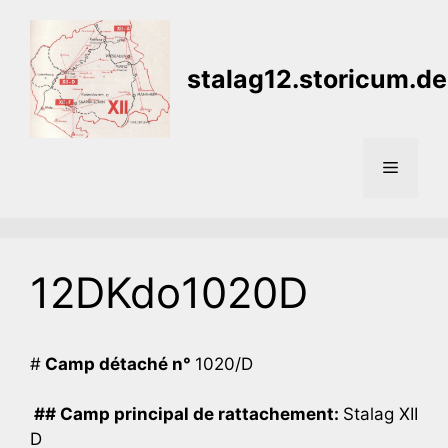
Aller
au
contenu
stalag12.storicum.de
Menu
12DKdo1020D
#
Camp détaché n°
1020/D
## Camp principal de rattachement:
Stalag XII
D