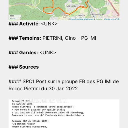
### Activité:
<UNK>
### Temoins:
PIETRINI, Gino – PG IMI
### Gardes:
<UNK>
### Sources
#### SRC1 Post sur le groupe FB des PG IMI de
Rocco Pietrini du 30 Jan 2022