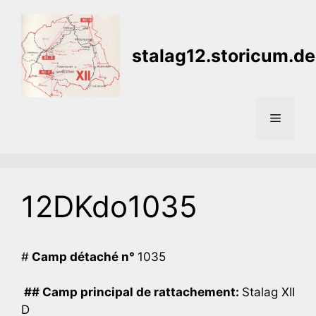
Aller
au
contenu
stalag12.storicum.de
Menu
12DKdo1035
#
Camp détaché n°
1035
## Camp principal de rattachement:
Stalag XII
D