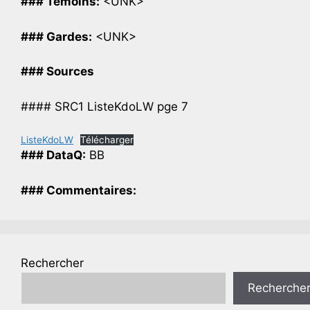
### Temoins:
<UNK>
### Gardes:
<UNK>
### Sources
#### SRC1 ListeKdoLW pge 7
ListeKdoLW
Télécharger
### DataQ:
BB
### Commentaires:
Rechercher
Recherche