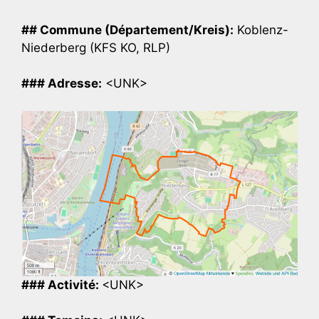
## Commune (Département/Kreis):
Koblenz-
Niederberg (KFS KO, RLP)
### Adresse:
<UNK>
### Activité:
<UNK>