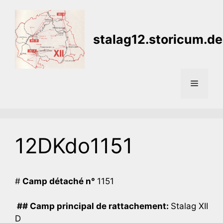
Aller
au
contenu
stalag12.storicum.de
Menu
12DKdo1151
#
Camp détaché n°
1151
## Camp principal de rattachement:
Stalag XII
D