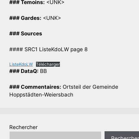
### Temoins:
<UNK>
### Gardes:
<UNK>
### Sources
#### SRC1 ListeKdoLW page 8
ListeKdoLW
Télécharger
### DataQ:
BB
### Commentaires:
Ortsteil der Gemeinde
Hoppstädten-Weiersbach
Rechercher
Recherche