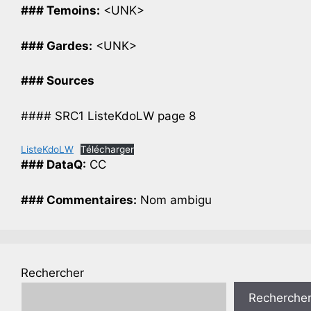
### Temoins:
<UNK>
### Gardes:
<UNK>
### Sources
#### SRC1 ListeKdoLW page 8
ListeKdoLW
Télécharger
### DataQ:
CC
### Commentaires:
Nom ambigu
Rechercher
Recherche