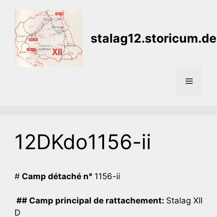
Aller
au
contenu
stalag12.storicum.de
Menu
12DKdo1156-ii
#
Camp détaché n°
1156-ii
## Camp principal de rattachement:
Stalag XII
D