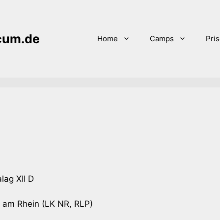
icum.de
Home
Camps
Pri
lag XII D
 am Rhein (LK NR, RLP)