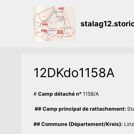
Aller
au
contenu
stalag12.stor
12DKdo1158A
#
Camp détaché n°
1158/A
## Camp principal de rattachement:
Sta
## Commune (Département/Kreis):
Linz