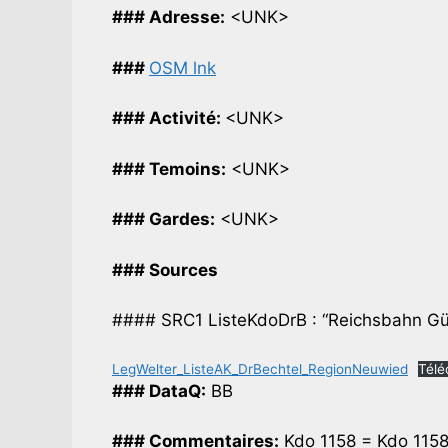
### Adresse:
<UNK>
###
OSM lnk
### Activité:
<UNK>
### Temoins:
<UNK>
### Gardes:
<UNK>
### Sources
#### SRC1 ListeKdoDrB : “Reichsbahn Gü
LegWelter_ListeAK_DrBechtel_RegionNeuwied
Télé
### DataQ:
BB
### Commentaires:
Kdo 1158 = Kdo 1158