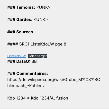
### Temoins:
<UNK>
### Gardes:
<UNK>
### Sources
#### SRC1 ListeKdoLW pge 8
ListeKdoLW
Télécharger
### DataQ:
BB
### Commentaires:
https://de.wikipedia.org/wiki/Grube_M%C3%BC
hlenbach_-Koblenz
Kdo 1234 = Kdo 1234/A, fusion