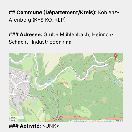
## Commune (Département/Kreis):
Koblenz-
Arenberg (KFS KO, RLP)
### Adresse:
Grube Mühlenbach, Heinrich-
Schacht -Industriedenkmal
### Activité:
<UNK>