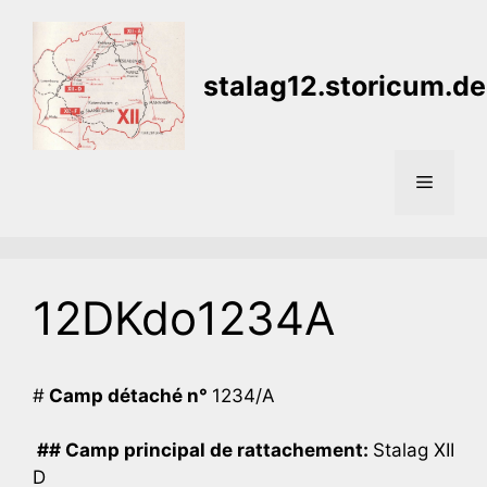
Aller
au
contenu
stalag12.storicum.de
Menu
12DKdo1234A
#
Camp détaché n°
1234/A
## Camp principal de rattachement:
Stalag XII
D