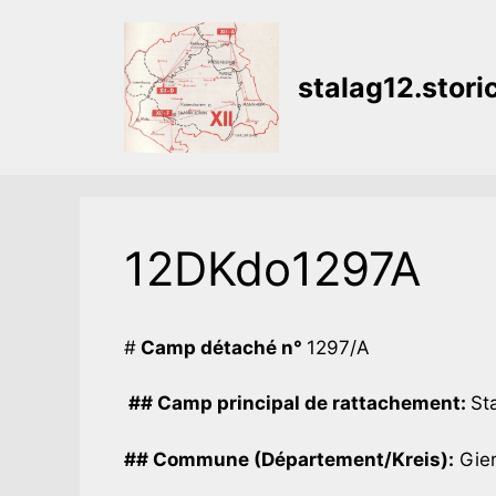
Aller
au
contenu
stalag12.stor
12DKdo1297A
#
Camp détaché n°
1297/A
## Camp principal de rattachement:
Sta
## Commune (Département/Kreis):
Gier