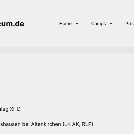
icum.de
Home
Camps
Pri
lag XII D
shausen bei Altenkirchen (LK AK, RLP)