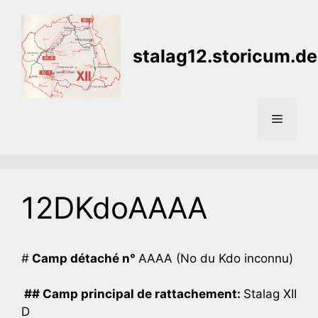
Aller
au
contenu
stalag12.storicum.de
Menu
12DKdoAAAA
#
Camp détaché n°
AAAA (No du Kdo inconnu)
## Camp principal de rattachement:
Stalag XII
D