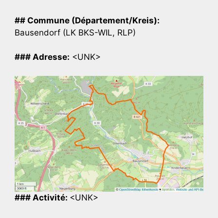
## Commune (Département/Kreis):
Bausendorf (LK BKS-WIL, RLP)
### Adresse:
<UNK>
### Activité:
<UNK>