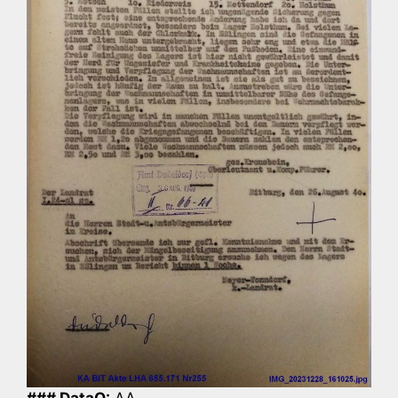
### DataQ:
AA