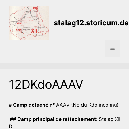
Aller
au
contenu
stalag12.storicum.de
Menu
12DKdoAAAV
#
Camp détaché n°
AAAV (No du Kdo inconnu)
## Camp principal de rattachement:
Stalag XII
D