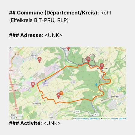
## Commune (Département/Kreis):
Röhl
(Eifelkreis BIT-PRÜ, RLP)
### Adresse:
<UNK>
### Activité:
<UNK>