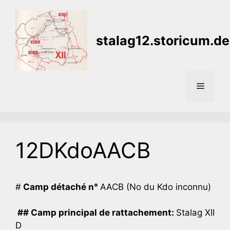
Aller
au
contenu
stalag12.storicum.de
Menu
12DKdoAACB
#
Camp détaché n°
AACB (No du Kdo inconnu)
## Camp principal de rattachement:
Stalag XII
D