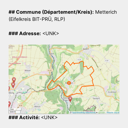
## Commune (Département/Kreis):
Metterich
(Eifelkreis BIT-PRÜ, RLP)
### Adresse:
<UNK>
### Activité:
<UNK>