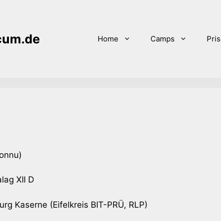
icum.de
Home
Camps
Pri
onnu)
lag XII D
urg Kaserne (Eifelkreis BIT-PRÜ, RLP)