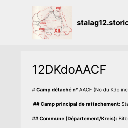
Aller
au
contenu
stalag12.stor
12DKdoAACF
#
Camp détaché n°
AACF (No du Kdo inc
## Camp principal de rattachement:
Sta
## Commune (Département/Kreis):
Bitb