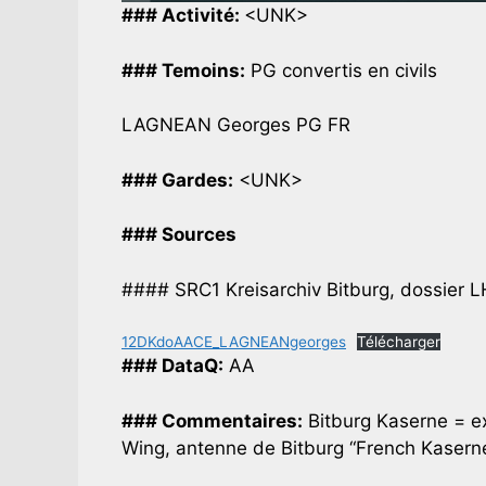
### Activité:
<UNK>
### Temoins:
PG convertis en civils
LAGNEAN Georges PG FR
### Gardes:
<UNK>
### Sources
#### SRC1 Kreisarchiv Bitburg, dossier L
12DKdoAACE_LAGNEANgeorges
Télécharger
### DataQ:
AA
### Commentaires:
Bitburg Kaserne = e
Wing, antenne de Bitburg “French Kasern