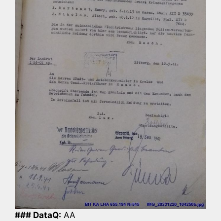
### DataQ:
AA