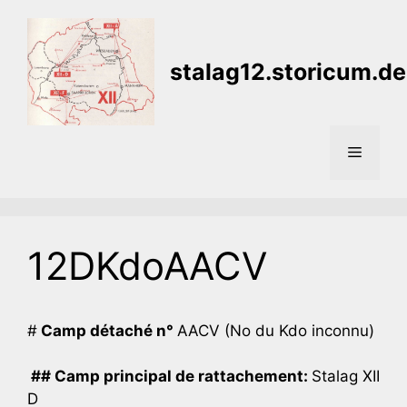
Aller
au
contenu
stalag12.storicum.de
Menu
12DKdoAACV
#
Camp détaché n°
AACV (No du Kdo inconnu)
## Camp principal de rattachement:
Stalag XII
D