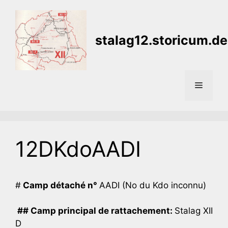
Aller
au
contenu
stalag12.storicum.de
Menu
12DKdoAADI
#
Camp détaché n°
AADI (No du Kdo inconnu)
## Camp principal de rattachement:
Stalag XII
D