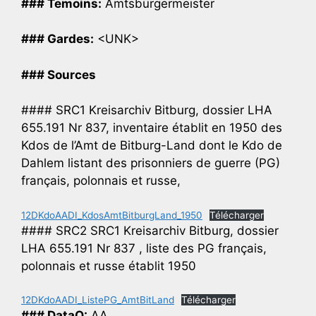
### Temoins:
Amtsbürgermeister
### Gardes:
<UNK>
### Sources
#### SRC1 Kreisarchiv Bitburg, dossier LHA
655.191 Nr 837, inventaire établit en 1950 des
Kdos de l’Amt de Bitburg-Land dont le Kdo de
Dahlem listant des prisonniers de guerre (PG)
français, polonnais et russe,
12DKdoAADI_KdosAmtBitburgLand_1950
Télécharger
#### SRC2 SRC1 Kreisarchiv Bitburg, dossier
LHA 655.191 Nr 837 , liste des PG français,
polonnais et russe établit 1950
12DKdoAADI_ListePG_AmtBitLand
Télécharger
### DataQ:
AA